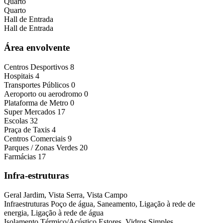
Quarto
Quarto
Hall de Entrada
Hall de Entrada
Área envolvente
Centros Desportivos
8
Hospitais
4
Transportes Públicos
0
Aeroporto ou aerodromo
0
Plataforma de Metro
0
Super Mercados
17
Escolas
32
Praça de Taxis
4
Centros Comerciais
9
Parques / Zonas Verdes
20
Farmácias
17
Infra-estruturas
Geral
Jardim, Vista Serra, Vista Campo
Infraestruturas
Poço de água, Saneamento, Ligação à rede de
energia, Ligação à rede de água
Isolamento Térmico/Acústico
Estores, Vidros Simples