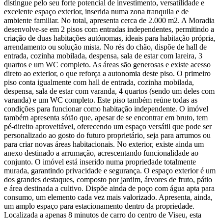
distingue pelo seu forte potencial de investimento, versatilidade e
excelente espaço exterior, inserida numa zona tranquila e de
ambiente familiar. No total, apresenta cerca de 2.000 m2. A Moradia
desenvolve-se em 2 pisos com entradas independentes, permitindo a
criação de duas habitações autónomas, ideais para habitação própria,
arrendamento ou solução mista. No rés do chão, dispõe de hall de
entrada, cozinha mobilada, despensa, sala de estar com lareira, 3
quartos e um WC completo. As áreas são generosas e existe acesso
direto ao exterior, o que reforça a autonomia deste piso. O primeiro
piso conta igualmente com hall de entrada, cozinha mobilada,
despensa, sala de estar com varanda, 4 quartos (sendo um deles com
varanda) e um WC completo. Este piso também reúne todas as
condições para funcionar como habitação independente. O imóvel
também apresenta sótão que, apesar de se encontrar em bruto, tem
pé-direito aproveitável, oferecendo um espaço versátil que pode ser
personalizado ao gosto do futuro proprietário, seja para arrumos ou
para criar novas áreas habitacionais. No exterior, existe ainda um
anexo destinado a arrumação, acrescentando funcionalidade ao
conjunto. O imóvel está inserido numa propriedade totalmente
murada, garantindo privacidade e segurança. O espaço exterior é um
dos grandes destaques, composto por jardim, árvores de fruto, pátio
e área destinada a cultivo. Dispõe ainda de poço com água apta para
consumo, um elemento cada vez mais valorizado. Apresenta, ainda,
um amplo espaço para estacionamento dentro da propriedade.
Localizada a apenas 8 minutos de carro do centro de Viseu, esta