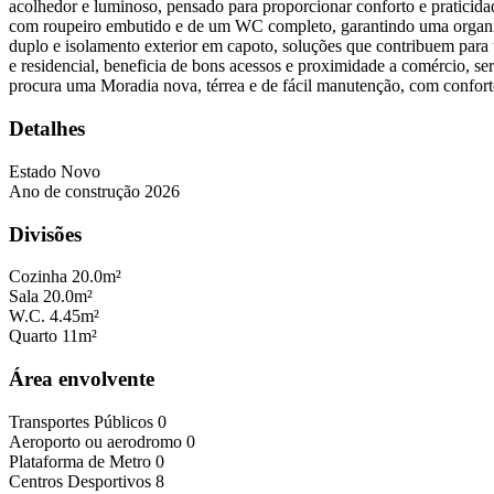
acolhedor e luminoso, pensado para proporcionar conforto e praticida
com roupeiro embutido e de um WC completo, garantindo uma organizaçã
duplo e isolamento exterior em capoto, soluções que contribuem para 
e residencial, beneficia de bons acessos e proximidade a comércio, ser
procura uma Moradia nova, térrea e de fácil manutenção, com conforto 
Detalhes
Estado
Novo
Ano de construção
2026
Divisões
Cozinha
20.0m²
Sala
20.0m²
W.C.
4.45m²
Quarto
11m²
Área envolvente
Transportes Públicos
0
Aeroporto ou aerodromo
0
Plataforma de Metro
0
Centros Desportivos
8