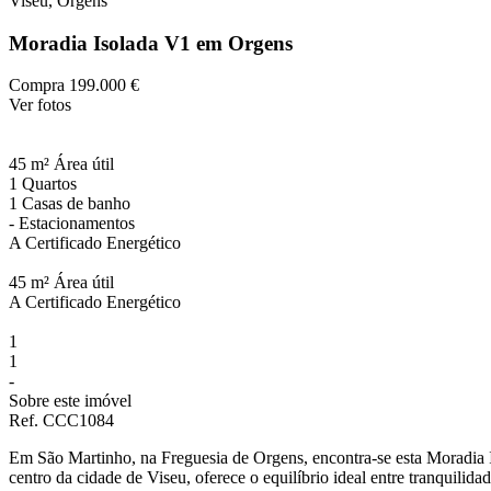
Viseu, Orgens
Moradia Isolada V1 em Orgens
Compra
199.000 €
Ver fotos
45 m²
Área útil
1
Quartos
1
Casas de banho
-
Estacionamentos
A
Certificado Energético
45 m²
Área útil
A
Certificado Energético
1
1
-
Sobre este imóvel
Ref. CCC1084
Em São Martinho, na Freguesia de Orgens, encontra-se esta Moradia I
centro da cidade de Viseu, oferece o equilíbrio ideal entre tranquili