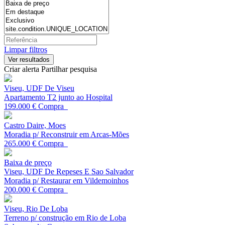
Limpar filtros
Criar alerta
Partilhar pesquisa
Viseu, UDF De Viseu
Apartamento T2 junto ao Hospital
199.000 €
Compra
Castro Daire, Moes
Moradia p/ Reconstruir em Arcas-Mões
265.000 €
Compra
Baixa de preço
Viseu, UDF De Repeses E Sao Salvador
Moradia p/ Restaurar em Vildemoinhos
200.000 €
Compra
Viseu, Rio De Loba
Terreno p/ construção em Rio de Loba