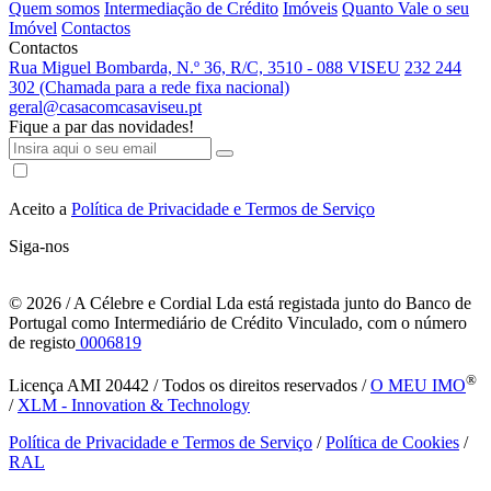
Quem somos
Intermediação de Crédito
Imóveis
Quanto Vale o seu
Imóvel
Contactos
Contactos
Rua Miguel Bombarda, N.º 36, R/C, 3510 - 088 VISEU
232 244
302 (Chamada para a rede fixa nacional)
geral@casacomcasaviseu.pt
Fique a par das novidades!
Aceito a
Política de Privacidade e Termos de Serviço
Siga-nos
© 2026
/ A Célebre e Cordial Lda está registada junto do Banco de
Portugal como Intermediário de Crédito Vinculado, com o número
de registo
0006819
®
Licença AMI 20442 / Todos os direitos reservados /
O MEU IMO
/
XLM - Innovation & Technology
Política de Privacidade e Termos de Serviço
/
Política de Cookies
/
RAL