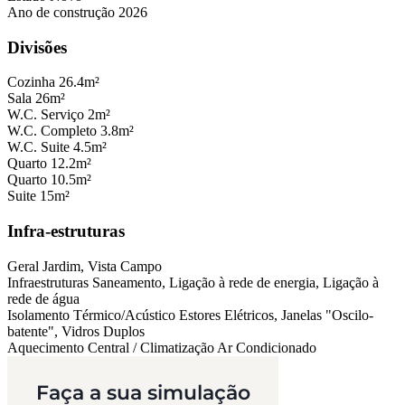
Ano de construção
2026
Divisões
Cozinha
26.4m²
Sala
26m²
W.C. Serviço
2m²
W.C. Completo
3.8m²
W.C. Suite
4.5m²
Quarto
12.2m²
Quarto
10.5m²
Suite
15m²
Infra-estruturas
Geral
Jardim, Vista Campo
Infraestruturas
Saneamento, Ligação à rede de energia, Ligação à
rede de água
Isolamento Térmico/Acústico
Estores Elétricos, Janelas "Oscilo-
batente", Vidros Duplos
Aquecimento Central / Climatização
Ar Condicionado