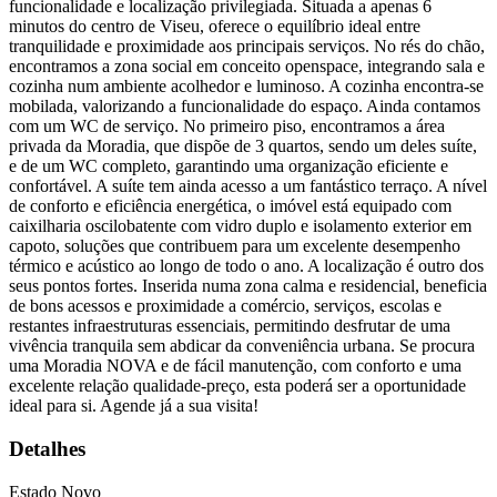
funcionalidade e localização privilegiada. Situada a apenas 6
minutos do centro de Viseu, oferece o equilíbrio ideal entre
tranquilidade e proximidade aos principais serviços. No rés do chão,
encontramos a zona social em conceito openspace, integrando sala e
cozinha num ambiente acolhedor e luminoso. A cozinha encontra-se
mobilada, valorizando a funcionalidade do espaço. Ainda contamos
com um WC de serviço. No primeiro piso, encontramos a área
privada da Moradia, que dispõe de 3 quartos, sendo um deles suíte,
e de um WC completo, garantindo uma organização eficiente e
confortável. A suíte tem ainda acesso a um fantástico terraço. A nível
de conforto e eficiência energética, o imóvel está equipado com
caixilharia oscilobatente com vidro duplo e isolamento exterior em
capoto, soluções que contribuem para um excelente desempenho
térmico e acústico ao longo de todo o ano. A localização é outro dos
seus pontos fortes. Inserida numa zona calma e residencial, beneficia
de bons acessos e proximidade a comércio, serviços, escolas e
restantes infraestruturas essenciais, permitindo desfrutar de uma
vivência tranquila sem abdicar da conveniência urbana. Se procura
uma Moradia NOVA e de fácil manutenção, com conforto e uma
excelente relação qualidade-preço, esta poderá ser a oportunidade
ideal para si. Agende já a sua visita!
Detalhes
Estado
Novo