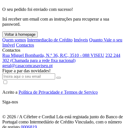
O seu pedido foi enviado com sucesso!
Irá receber um email com as instruções para recuperar a sua
password.
Voltar à homepage
Quem somos
Intermediação de Crédito
Imóveis
Quanto Vale o seu
Imóvel
Contactos
Contactos
Rua Miguel Bombarda, N.º 36, R/C, 3510 - 088 VISEU
232 244
302 (Chamada para a rede fixa nacional)
geral@casacomcasaviseu.pt
Fique a par das novidades!
Aceito a
Política de Privacidade e Termos de Serviço
Siga-nos
© 2026
/ A Célebre e Cordial Lda está registada junto do Banco de
Portugal como Intermediário de Crédito Vinculado, com o número
de registo
0006819