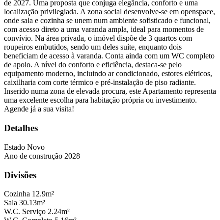
de 2027. Uma proposta que conjuga elegância, conforto e uma
localização privilegiada. A zona social desenvolve-se em openspace,
onde sala e cozinha se unem num ambiente sofisticado e funcional,
com acesso direto a uma varanda ampla, ideal para momentos de
convívio. Na área privada, o imóvel dispõe de 3 quartos com
roupeiros embutidos, sendo um deles suíte, enquanto dois
beneficiam de acesso à varanda. Conta ainda com um WC completo
de apoio. A nível do conforto e eficiência, destaca-se pelo
equipamento moderno, incluindo ar condicionado, estores elétricos,
caixilharia com corte térmico e pré-instalação de piso radiante.
Inserido numa zona de elevada procura, este Apartamento representa
uma excelente escolha para habitação própria ou investimento.
Agende já a sua visita!
Detalhes
Estado
Novo
Ano de construção
2028
Divisões
Cozinha
12.9m²
Sala
30.13m²
W.C. Serviço
2.24m²