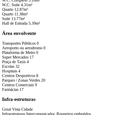
W.C. Completo
5.16m²
W.C. Suite
4.31m²
Quarto
12.87m²
Quarto
11.38m²
Suite
13.77m²
Hall de Entrada
5.39m²
Área envolvente
Transportes Públicos
0
Aeroporto ou aerodromo
0
Plataforma de Metro
0
Super Mercados
17
Praça de Taxis
4
Escolas
32
Hospitais
4
Centros Desportivos
8
Parques / Zonas Verdes
20
Centros Comerciais
9
Farmácias
17
Infra-estruturas
Geral
Vista Cidade
Infraestruturas
Intercomunicador, Roupeiros embutidos,