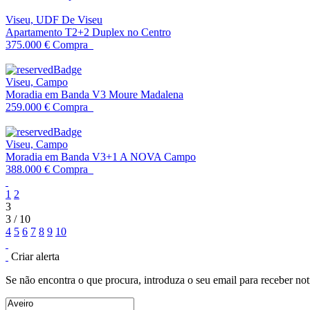
Viseu, UDF De Viseu
Apartamento T2+2 Duplex no Centro
375.000 €
Compra
Viseu, Campo
Moradia em Banda V3 Moure Madalena
259.000 €
Compra
Viseu, Campo
Moradia em Banda V3+1 A NOVA Campo
388.000 €
Compra
1
2
3
3 / 10
4
5
6
7
8
9
10
Criar alerta
Se não encontra o que procura, introduza o seu email para receber not