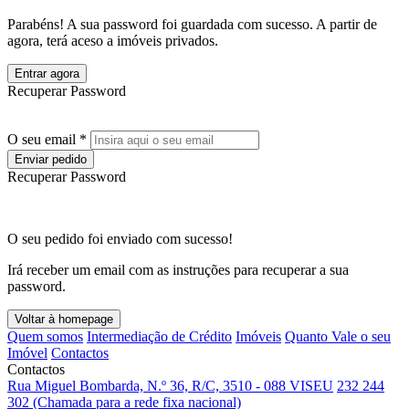
Parabéns! A sua password foi guardada com sucesso. A partir de
agora, terá aceso a imóveis privados.
Entrar agora
Recuperar Password
O seu email *
Enviar pedido
Recuperar Password
O seu pedido foi enviado com sucesso!
Irá receber um email com as instruções para recuperar a sua
password.
Voltar à homepage
Quem somos
Intermediação de Crédito
Imóveis
Quanto Vale o seu
Imóvel
Contactos
Contactos
Rua Miguel Bombarda, N.º 36, R/C, 3510 - 088 VISEU
232 244
302 (Chamada para a rede fixa nacional)