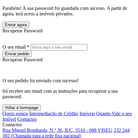
Parabéns! A sua password foi guardada com sucesso. A partir de
agora, terá aceso a imóveis privados.
Entrar agora
Recuperar Password
O seu email *
Enviar pedido
Recuperar Password
O seu pedido foi enviado com sucesso!
Irá receber um email com as instruções para recuperar a sua
password.
Voltar à homepage
Quem somos
Intermediação de Crédito
Imóveis
Quanto Vale o seu
Imóvel
Contactos
Contactos
Rua Miguel Bombarda, N.º 36, R/C, 3510 - 088 VISEU
232 244
302 (Chamada para a rede fixa nacional)