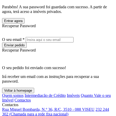
Parabéns! A sua password foi guardada com sucesso. A partir de
agora, terá aceso a imóveis privados.
Entrar agora
Recuperar Password
O seu email *
Enviar pedido
Recuperar Password
O seu pedido foi enviado com sucesso!
Irá receber um email com as instruções para recuperar a sua
password.
Voltar à homepage
Quem somos
Intermediação de Crédito
Imóveis
Quanto Vale o seu
Imóvel
Contactos
Contactos
Rua Miguel Bombarda, N.º 36, R/C, 3510 - 088 VISEU
232 244
302 (Chamada para a rede fixa nacional)