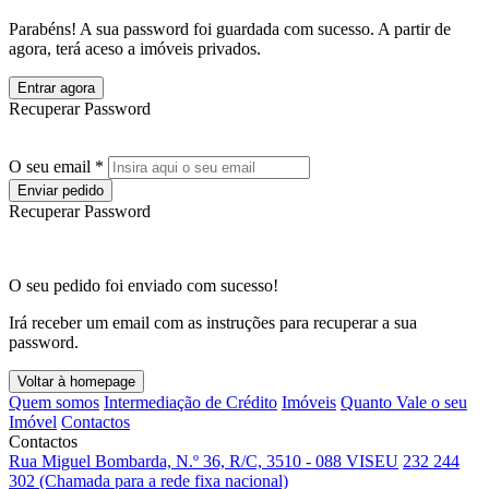
Parabéns! A sua password foi guardada com sucesso. A partir de
agora, terá aceso a imóveis privados.
Entrar agora
Recuperar Password
O seu email *
Enviar pedido
Recuperar Password
O seu pedido foi enviado com sucesso!
Irá receber um email com as instruções para recuperar a sua
password.
Voltar à homepage
Quem somos
Intermediação de Crédito
Imóveis
Quanto Vale o seu
Imóvel
Contactos
Contactos
Rua Miguel Bombarda, N.º 36, R/C, 3510 - 088 VISEU
232 244
302 (Chamada para a rede fixa nacional)