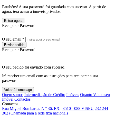
Parabéns! A sua password foi guardada com sucesso. A partir de
agora, terá aceso a imóveis privados.
Entrar agora
Recuperar Password
O seu email *
Enviar pedido
Recuperar Password
O seu pedido foi enviado com sucesso!
Irá receber um email com as instruções para recuperar a sua
password.
Voltar à homepage
Quem somos
Intermediação de Crédito
Imóveis
Quanto Vale o seu
Imóvel
Contactos
Contactos
Rua Miguel Bombarda, N.º 36, R/C, 3510 - 088 VISEU
232 244
302 (Chamada para a rede fixa nacional)