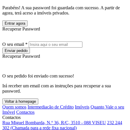
Parabéns! A sua password foi guardada com sucesso. A partir de
agora, terá aceso a imóveis privados.
Entrar agora
Recuperar Password
O seu email *
Enviar pedido
Recuperar Password
O seu pedido foi enviado com sucesso!
Irá receber um email com as instruções para recuperar a sua
password.
Voltar à homepage
Quem somos
Intermediação de Crédito
Imóveis
Quanto Vale o seu
Imóvel
Contactos
Contactos
Rua Miguel Bombarda, N.º 36, R/C, 3510 - 088 VISEU
232 244
302 (Chamada para a rede fixa nacional)