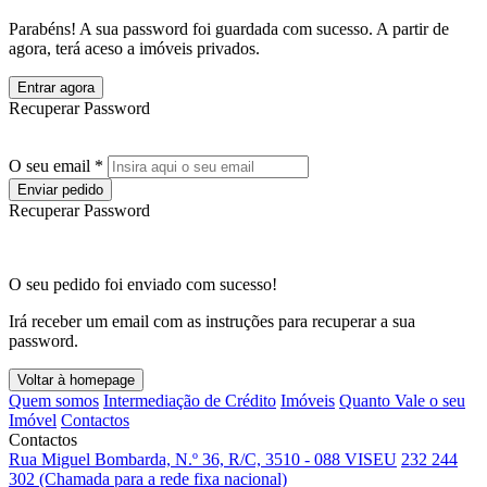
Parabéns! A sua password foi guardada com sucesso. A partir de
agora, terá aceso a imóveis privados.
Entrar agora
Recuperar Password
O seu email *
Enviar pedido
Recuperar Password
O seu pedido foi enviado com sucesso!
Irá receber um email com as instruções para recuperar a sua
password.
Voltar à homepage
Quem somos
Intermediação de Crédito
Imóveis
Quanto Vale o seu
Imóvel
Contactos
Contactos
Rua Miguel Bombarda, N.º 36, R/C, 3510 - 088 VISEU
232 244
302 (Chamada para a rede fixa nacional)