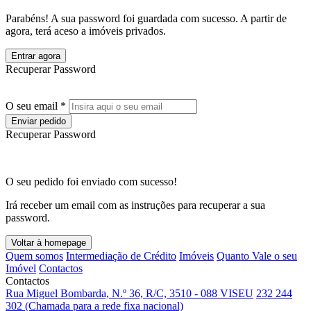
Parabéns! A sua password foi guardada com sucesso. A partir de
agora, terá aceso a imóveis privados.
Entrar agora
Recuperar Password
O seu email *
Enviar pedido
Recuperar Password
O seu pedido foi enviado com sucesso!
Irá receber um email com as instruções para recuperar a sua
password.
Voltar à homepage
Quem somos
Intermediação de Crédito
Imóveis
Quanto Vale o seu
Imóvel
Contactos
Contactos
Rua Miguel Bombarda, N.º 36, R/C, 3510 - 088 VISEU
232 244
302 (Chamada para a rede fixa nacional)