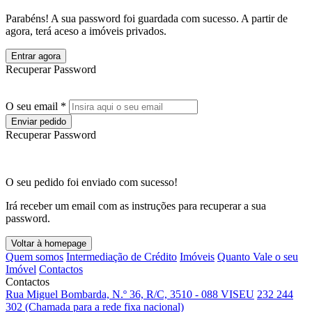
Parabéns! A sua password foi guardada com sucesso. A partir de
agora, terá aceso a imóveis privados.
Entrar agora
Recuperar Password
O seu email *
Enviar pedido
Recuperar Password
O seu pedido foi enviado com sucesso!
Irá receber um email com as instruções para recuperar a sua
password.
Voltar à homepage
Quem somos
Intermediação de Crédito
Imóveis
Quanto Vale o seu
Imóvel
Contactos
Contactos
Rua Miguel Bombarda, N.º 36, R/C, 3510 - 088 VISEU
232 244
302 (Chamada para a rede fixa nacional)