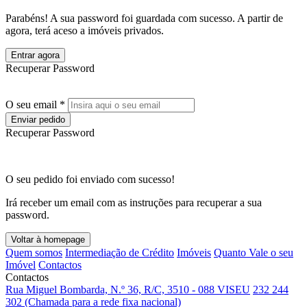
Parabéns! A sua password foi guardada com sucesso. A partir de
agora, terá aceso a imóveis privados.
Entrar agora
Recuperar Password
O seu email *
Enviar pedido
Recuperar Password
O seu pedido foi enviado com sucesso!
Irá receber um email com as instruções para recuperar a sua
password.
Voltar à homepage
Quem somos
Intermediação de Crédito
Imóveis
Quanto Vale o seu
Imóvel
Contactos
Contactos
Rua Miguel Bombarda, N.º 36, R/C, 3510 - 088 VISEU
232 244
302 (Chamada para a rede fixa nacional)