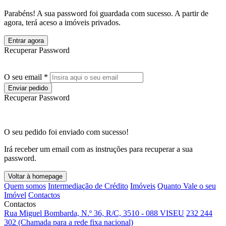
Parabéns! A sua password foi guardada com sucesso. A partir de
agora, terá aceso a imóveis privados.
Entrar agora
Recuperar Password
O seu email *
Enviar pedido
Recuperar Password
O seu pedido foi enviado com sucesso!
Irá receber um email com as instruções para recuperar a sua
password.
Voltar à homepage
Quem somos
Intermediação de Crédito
Imóveis
Quanto Vale o seu
Imóvel
Contactos
Contactos
Rua Miguel Bombarda, N.º 36, R/C, 3510 - 088 VISEU
232 244
302 (Chamada para a rede fixa nacional)