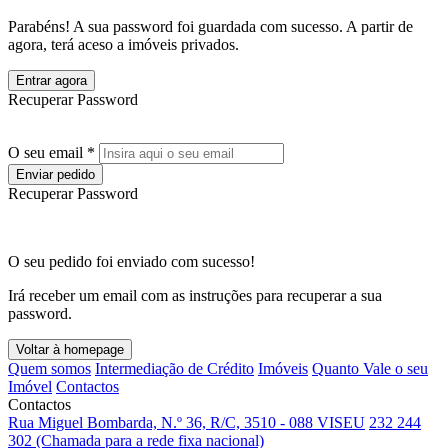
Parabéns! A sua password foi guardada com sucesso. A partir de
agora, terá aceso a imóveis privados.
Entrar agora
Recuperar Password
O seu email *
Enviar pedido
Recuperar Password
O seu pedido foi enviado com sucesso!
Irá receber um email com as instruções para recuperar a sua
password.
Voltar à homepage
Quem somos
Intermediação de Crédito
Imóveis
Quanto Vale o seu
Imóvel
Contactos
Contactos
Rua Miguel Bombarda, N.º 36, R/C, 3510 - 088 VISEU
232 244
302 (Chamada para a rede fixa nacional)