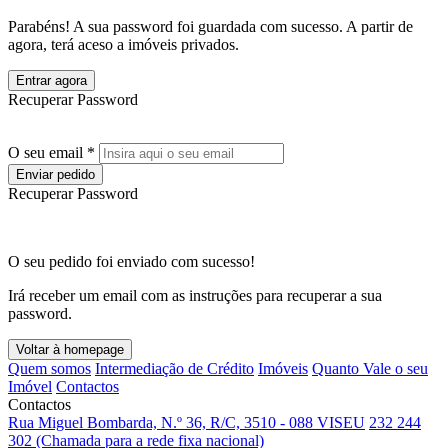
Parabéns! A sua password foi guardada com sucesso. A partir de
agora, terá aceso a imóveis privados.
Entrar agora
Recuperar Password
O seu email *
Enviar pedido
Recuperar Password
O seu pedido foi enviado com sucesso!
Irá receber um email com as instruções para recuperar a sua
password.
Voltar à homepage
Quem somos
Intermediação de Crédito
Imóveis
Quanto Vale o seu
Imóvel
Contactos
Contactos
Rua Miguel Bombarda, N.º 36, R/C, 3510 - 088 VISEU
232 244
302 (Chamada para a rede fixa nacional)