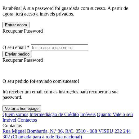
Parabéns! A sua password foi guardada com sucesso. A partir de
agora, terá aceso a imóveis privados.
Entrar agora
Recuperar Password
O seu email *
Enviar pedido
Recuperar Password
O seu pedido foi enviado com sucesso!
Irá receber um email com as instruções para recuperar a sua
password.
Voltar à homepage
Quem somos
Intermediação de Crédito
Imóveis
Quanto Vale o seu
Imóvel
Contactos
Contactos
Rua Miguel Bombarda, N.º 36, R/C, 3510 - 088 VISEU
232 244
302 (Chamada para a rede fixa nacional)