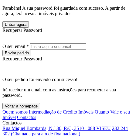
Parabéns! A sua password foi guardada com sucesso. A partir de
agora, terá aceso a imóveis privados.
Entrar agora
Recuperar Password
O seu email *
Enviar pedido
Recuperar Password
O seu pedido foi enviado com sucesso!
Irá receber um email com as instruções para recuperar a sua
password.
Voltar à homepage
Quem somos
Intermediação de Crédito
Imóveis
Quanto Vale o seu
Imóvel
Contactos
Contactos
Rua Miguel Bombarda, N.º 36, R/C, 3510 - 088 VISEU
232 244
302 (Chamada para a rede fixa nacional)