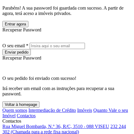
Parabéns! A sua password foi guardada com sucesso. A partir de
agora, terá aceso a imóveis privados.
Entrar agora
Recuperar Password
O seu email *
Enviar pedido
Recuperar Password
O seu pedido foi enviado com sucesso!
Irá receber um email com as instruções para recuperar a sua
password.
Voltar à homepage
Quem somos
Intermediação de Crédito
Imóveis
Quanto Vale o seu
Imóvel
Contactos
Contactos
Rua Miguel Bombarda, N.º 36, R/C, 3510 - 088 VISEU
232 244
302 (Chamada para a rede fixa nacional)