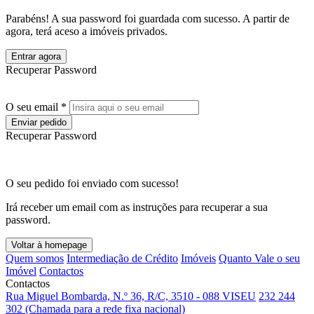
Parabéns! A sua password foi guardada com sucesso. A partir de
agora, terá aceso a imóveis privados.
Entrar agora
Recuperar Password
O seu email *
Enviar pedido
Recuperar Password
O seu pedido foi enviado com sucesso!
Irá receber um email com as instruções para recuperar a sua
password.
Voltar à homepage
Quem somos
Intermediação de Crédito
Imóveis
Quanto Vale o seu
Imóvel
Contactos
Contactos
Rua Miguel Bombarda, N.º 36, R/C, 3510 - 088 VISEU
232 244
302 (Chamada para a rede fixa nacional)