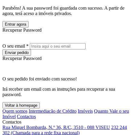
Parabéns! A sua password foi guardada com sucesso. A partir de
agora, terá aceso a imóveis privados.
Entrar agora
Recuperar Password
O seu email *
Enviar pedido
Recuperar Password
O seu pedido foi enviado com sucesso!
Irá receber um email com as instruções para recuperar a sua
password.
Voltar à homepage
Quem somos
Intermediação de Crédito
Imóveis
Quanto Vale o seu
Imóvel
Contactos
Contactos
Rua Miguel Bombarda, N.º 36, R/C, 3510 - 088 VISEU
232 244
302 (Chamada para a rede fixa nacional)