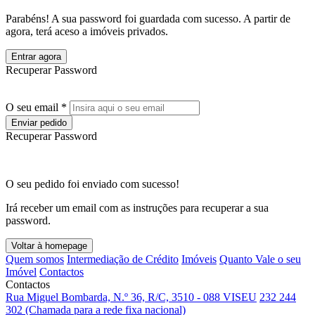
Parabéns! A sua password foi guardada com sucesso. A partir de
agora, terá aceso a imóveis privados.
Entrar agora
Recuperar Password
O seu email *
Enviar pedido
Recuperar Password
O seu pedido foi enviado com sucesso!
Irá receber um email com as instruções para recuperar a sua
password.
Voltar à homepage
Quem somos
Intermediação de Crédito
Imóveis
Quanto Vale o seu
Imóvel
Contactos
Contactos
Rua Miguel Bombarda, N.º 36, R/C, 3510 - 088 VISEU
232 244
302 (Chamada para a rede fixa nacional)