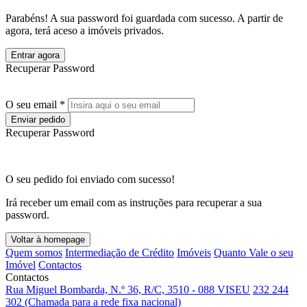
Parabéns! A sua password foi guardada com sucesso. A partir de
agora, terá aceso a imóveis privados.
Entrar agora
Recuperar Password
O seu email *
Enviar pedido
Recuperar Password
O seu pedido foi enviado com sucesso!
Irá receber um email com as instruções para recuperar a sua
password.
Voltar à homepage
Quem somos
Intermediação de Crédito
Imóveis
Quanto Vale o seu
Imóvel
Contactos
Contactos
Rua Miguel Bombarda, N.º 36, R/C, 3510 - 088 VISEU
232 244
302 (Chamada para a rede fixa nacional)