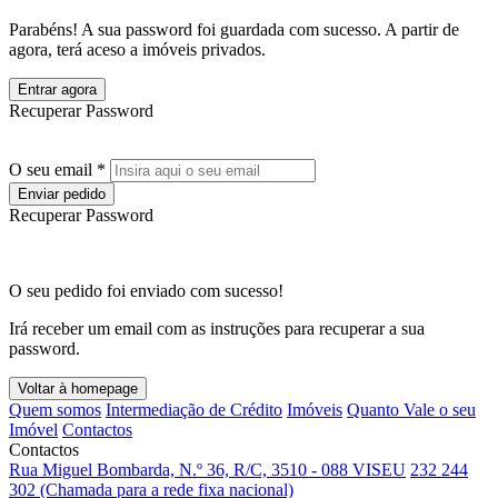
Parabéns! A sua password foi guardada com sucesso. A partir de
agora, terá aceso a imóveis privados.
Entrar agora
Recuperar Password
O seu email *
Enviar pedido
Recuperar Password
O seu pedido foi enviado com sucesso!
Irá receber um email com as instruções para recuperar a sua
password.
Voltar à homepage
Quem somos
Intermediação de Crédito
Imóveis
Quanto Vale o seu
Imóvel
Contactos
Contactos
Rua Miguel Bombarda, N.º 36, R/C, 3510 - 088 VISEU
232 244
302 (Chamada para a rede fixa nacional)