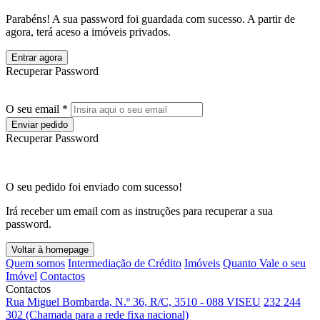
Parabéns! A sua password foi guardada com sucesso. A partir de
agora, terá aceso a imóveis privados.
Entrar agora
Recuperar Password
O seu email *
Enviar pedido
Recuperar Password
O seu pedido foi enviado com sucesso!
Irá receber um email com as instruções para recuperar a sua
password.
Voltar à homepage
Quem somos
Intermediação de Crédito
Imóveis
Quanto Vale o seu
Imóvel
Contactos
Contactos
Rua Miguel Bombarda, N.º 36, R/C, 3510 - 088 VISEU
232 244
302 (Chamada para a rede fixa nacional)