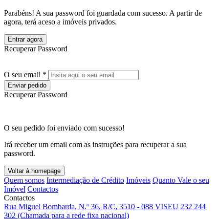
Parabéns! A sua password foi guardada com sucesso. A partir de
agora, terá aceso a imóveis privados.
Entrar agora
Recuperar Password
O seu email *
Enviar pedido
Recuperar Password
O seu pedido foi enviado com sucesso!
Irá receber um email com as instruções para recuperar a sua
password.
Voltar à homepage
Quem somos
Intermediação de Crédito
Imóveis
Quanto Vale o seu
Imóvel
Contactos
Contactos
Rua Miguel Bombarda, N.º 36, R/C, 3510 - 088 VISEU
232 244
302 (Chamada para a rede fixa nacional)