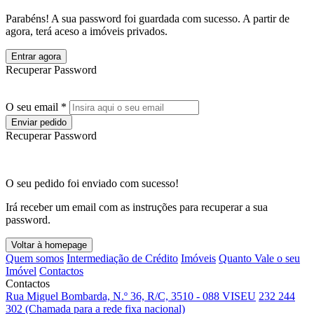
Parabéns! A sua password foi guardada com sucesso. A partir de
agora, terá aceso a imóveis privados.
Entrar agora
Recuperar Password
O seu email *
Enviar pedido
Recuperar Password
O seu pedido foi enviado com sucesso!
Irá receber um email com as instruções para recuperar a sua
password.
Voltar à homepage
Quem somos
Intermediação de Crédito
Imóveis
Quanto Vale o seu
Imóvel
Contactos
Contactos
Rua Miguel Bombarda, N.º 36, R/C, 3510 - 088 VISEU
232 244
302 (Chamada para a rede fixa nacional)