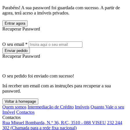
Parabéns! A sua password foi guardada com sucesso. A partir de
agora, terá aceso a imóveis privados.
Entrar agora
Recuperar Password
O seu email *
Enviar pedido
Recuperar Password
O seu pedido foi enviado com sucesso!
Irá receber um email com as instruções para recuperar a sua
password.
Voltar à homepage
Quem somos
Intermediação de Crédito
Imóveis
Quanto Vale o seu
Imóvel
Contactos
Contactos
Rua Miguel Bombarda, N.º 36, R/C, 3510 - 088 VISEU
232 244
302 (Chamada para a rede fixa nacional)