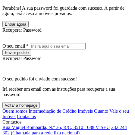
Parabéns! A sua password foi guardada com sucesso. A partir de
agora, terá aceso a imóveis privados.
Entrar agora
Recuperar Password
O seu email *
Enviar pedido
Recuperar Password
O seu pedido foi enviado com sucesso!
Irá receber um email com as instruções para recuperar a sua
password.
Voltar à homepage
Quem somos
Intermediação de Crédito
Imóveis
Quanto Vale o seu
Imóvel
Contactos
Contactos
Rua Miguel Bombarda, N.º 36, R/C, 3510 - 088 VISEU
232 244
302 (Chamada para a rede fixa nacional)