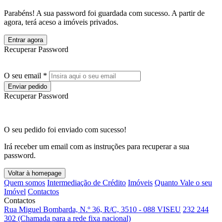
Parabéns! A sua password foi guardada com sucesso. A partir de
agora, terá aceso a imóveis privados.
Entrar agora
Recuperar Password
O seu email *
Enviar pedido
Recuperar Password
O seu pedido foi enviado com sucesso!
Irá receber um email com as instruções para recuperar a sua
password.
Voltar à homepage
Quem somos
Intermediação de Crédito
Imóveis
Quanto Vale o seu
Imóvel
Contactos
Contactos
Rua Miguel Bombarda, N.º 36, R/C, 3510 - 088 VISEU
232 244
302 (Chamada para a rede fixa nacional)