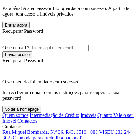
Parabéns! A sua password foi guardada com sucesso. A partir de
agora, terá aceso a imóveis privados.
Entrar agora
Recuperar Password
O seu email *
Enviar pedido
Recuperar Password
O seu pedido foi enviado com sucesso!
Irá receber um email com as instruções para recuperar a sua
password.
Voltar à homepage
Quem somos
Intermediação de Crédito
Imóveis
Quanto Vale o seu
Imóvel
Contactos
Contactos
Rua Miguel Bombarda, N.º 36, R/C, 3510 - 088 VISEU
232 244
302 (Chamada para a rede fixa nacional)