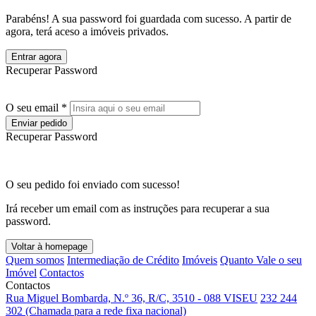
Parabéns! A sua password foi guardada com sucesso. A partir de
agora, terá aceso a imóveis privados.
Entrar agora
Recuperar Password
O seu email *
Enviar pedido
Recuperar Password
O seu pedido foi enviado com sucesso!
Irá receber um email com as instruções para recuperar a sua
password.
Voltar à homepage
Quem somos
Intermediação de Crédito
Imóveis
Quanto Vale o seu
Imóvel
Contactos
Contactos
Rua Miguel Bombarda, N.º 36, R/C, 3510 - 088 VISEU
232 244
302 (Chamada para a rede fixa nacional)