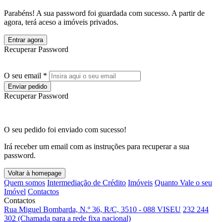
Parabéns! A sua password foi guardada com sucesso. A partir de
agora, terá aceso a imóveis privados.
Entrar agora
Recuperar Password
O seu email *
Enviar pedido
Recuperar Password
O seu pedido foi enviado com sucesso!
Irá receber um email com as instruções para recuperar a sua
password.
Voltar à homepage
Quem somos
Intermediação de Crédito
Imóveis
Quanto Vale o seu
Imóvel
Contactos
Contactos
Rua Miguel Bombarda, N.º 36, R/C, 3510 - 088 VISEU
232 244
302 (Chamada para a rede fixa nacional)