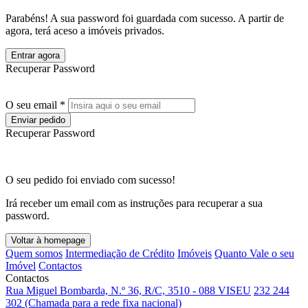
Parabéns! A sua password foi guardada com sucesso. A partir de
agora, terá aceso a imóveis privados.
Entrar agora
Recuperar Password
O seu email *
Enviar pedido
Recuperar Password
O seu pedido foi enviado com sucesso!
Irá receber um email com as instruções para recuperar a sua
password.
Voltar à homepage
Quem somos
Intermediação de Crédito
Imóveis
Quanto Vale o seu
Imóvel
Contactos
Contactos
Rua Miguel Bombarda, N.º 36, R/C, 3510 - 088 VISEU
232 244
302 (Chamada para a rede fixa nacional)