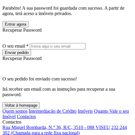
Parabéns! A sua password foi guardada com sucesso. A partir de
agora, terá aceso a imóveis privados.
Entrar agora
Recuperar Password
O seu email *
Enviar pedido
Recuperar Password
O seu pedido foi enviado com sucesso!
Irá receber um email com as instruções para recuperar a sua
password.
Voltar à homepage
Quem somos
Intermediação de Crédito
Imóveis
Quanto Vale o seu
Imóvel
Contactos
Contactos
Rua Miguel Bombarda, N.º 36, R/C, 3510 - 088 VISEU
232 244
302 (Chamada para a rede fixa nacional)