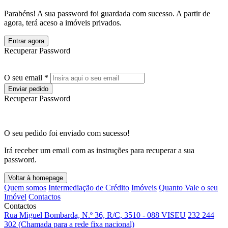
Parabéns! A sua password foi guardada com sucesso. A partir de
agora, terá aceso a imóveis privados.
Entrar agora
Recuperar Password
O seu email *
Enviar pedido
Recuperar Password
O seu pedido foi enviado com sucesso!
Irá receber um email com as instruções para recuperar a sua
password.
Voltar à homepage
Quem somos
Intermediação de Crédito
Imóveis
Quanto Vale o seu
Imóvel
Contactos
Contactos
Rua Miguel Bombarda, N.º 36, R/C, 3510 - 088 VISEU
232 244
302 (Chamada para a rede fixa nacional)