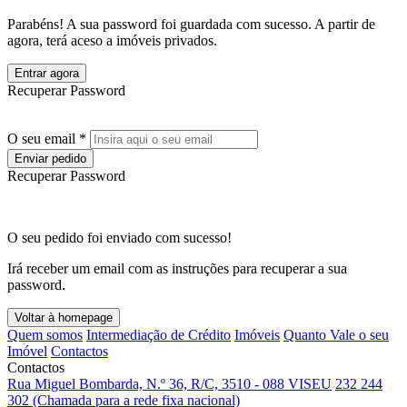
Parabéns! A sua password foi guardada com sucesso. A partir de
agora, terá aceso a imóveis privados.
Entrar agora
Recuperar Password
O seu email *
Enviar pedido
Recuperar Password
O seu pedido foi enviado com sucesso!
Irá receber um email com as instruções para recuperar a sua
password.
Voltar à homepage
Quem somos
Intermediação de Crédito
Imóveis
Quanto Vale o seu
Imóvel
Contactos
Contactos
Rua Miguel Bombarda, N.º 36, R/C, 3510 - 088 VISEU
232 244
302 (Chamada para a rede fixa nacional)