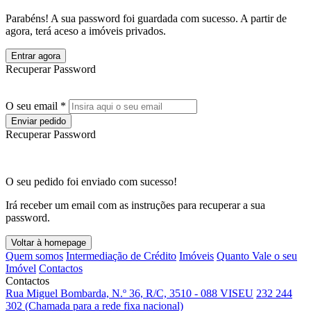
Parabéns! A sua password foi guardada com sucesso. A partir de
agora, terá aceso a imóveis privados.
Entrar agora
Recuperar Password
O seu email *
Enviar pedido
Recuperar Password
O seu pedido foi enviado com sucesso!
Irá receber um email com as instruções para recuperar a sua
password.
Voltar à homepage
Quem somos
Intermediação de Crédito
Imóveis
Quanto Vale o seu
Imóvel
Contactos
Contactos
Rua Miguel Bombarda, N.º 36, R/C, 3510 - 088 VISEU
232 244
302 (Chamada para a rede fixa nacional)