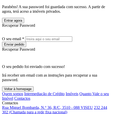
Parabéns! A sua password foi guardada com sucesso. A partir de
agora, terá aceso a imóveis privados.
Entrar agora
Recuperar Password
O seu email *
Enviar pedido
Recuperar Password
O seu pedido foi enviado com sucesso!
Irá receber um email com as instruções para recuperar a sua
password.
Voltar à homepage
Quem somos
Intermediação de Crédito
Imóveis
Quanto Vale o seu
Imóvel
Contactos
Contactos
Rua Miguel Bombarda, N.º 36, R/C, 3510 - 088 VISEU
232 244
302 (Chamada para a rede fixa nacional)