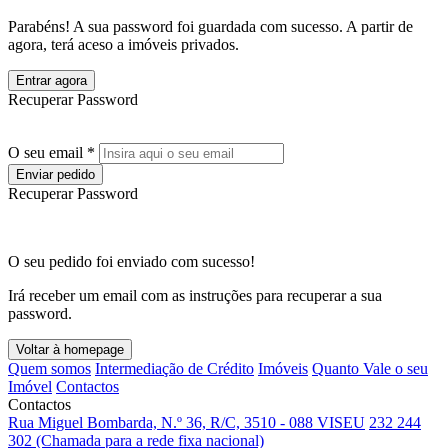
Parabéns! A sua password foi guardada com sucesso. A partir de
agora, terá aceso a imóveis privados.
Entrar agora
Recuperar Password
O seu email *
Enviar pedido
Recuperar Password
O seu pedido foi enviado com sucesso!
Irá receber um email com as instruções para recuperar a sua
password.
Voltar à homepage
Quem somos
Intermediação de Crédito
Imóveis
Quanto Vale o seu
Imóvel
Contactos
Contactos
Rua Miguel Bombarda, N.º 36, R/C, 3510 - 088 VISEU
232 244
302 (Chamada para a rede fixa nacional)