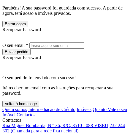
Parabéns! A sua password foi guardada com sucesso. A partir de
agora, terá aceso a imóveis privados.
Entrar agora
Recuperar Password
O seu email *
Enviar pedido
Recuperar Password
O seu pedido foi enviado com sucesso!
Irá receber um email com as instruções para recuperar a sua
password.
Voltar à homepage
Quem somos
Intermediação de Crédito
Imóveis
Quanto Vale o seu
Imóvel
Contactos
Contactos
Rua Miguel Bombarda, N.º 36, R/C, 3510 - 088 VISEU
232 244
302 (Chamada para a rede fixa nacional)