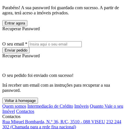
Parabéns! A sua password foi guardada com sucesso. A partir de
agora, terá aceso a imóveis privados.
Entrar agora
Recuperar Password
O seu email *
Enviar pedido
Recuperar Password
O seu pedido foi enviado com sucesso!
Irá receber um email com as instruções para recuperar a sua
password.
Voltar à homepage
Quem somos
Intermediação de Crédito
Imóveis
Quanto Vale o seu
Imóvel
Contactos
Contactos
Rua Miguel Bombarda, N.º 36, R/C, 3510 - 088 VISEU
232 244
302 (Chamada para a rede fixa nacional)