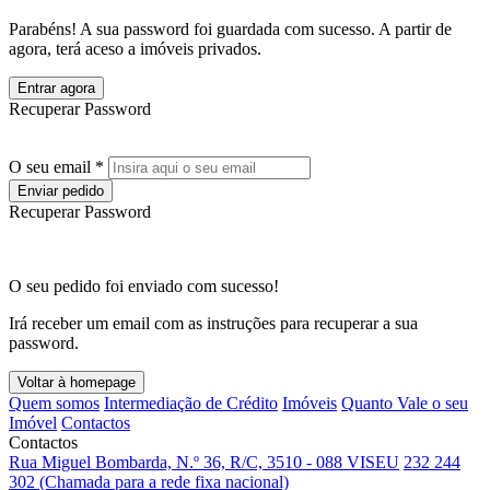
Parabéns! A sua password foi guardada com sucesso. A partir de
agora, terá aceso a imóveis privados.
Entrar agora
Recuperar Password
O seu email *
Enviar pedido
Recuperar Password
O seu pedido foi enviado com sucesso!
Irá receber um email com as instruções para recuperar a sua
password.
Voltar à homepage
Quem somos
Intermediação de Crédito
Imóveis
Quanto Vale o seu
Imóvel
Contactos
Contactos
Rua Miguel Bombarda, N.º 36, R/C, 3510 - 088 VISEU
232 244
302 (Chamada para a rede fixa nacional)